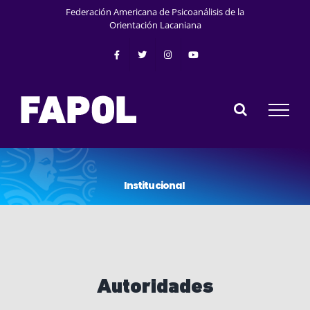
Saltar
Federación Americana de Psicoanálisis de la
al
Orientación Lacaniana
contenido
I
n
s
t
i
t
u
c
i
o
n
a
l
Autoridades