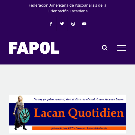
Skip
Federación Americana de Psicoanálisis de la
to
Orientación Lacaniana
content
View
Larger
Image