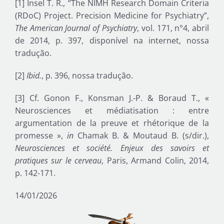
[1] Insel T. R., “The NIMH Research Domain Criteria
(RDoC) Project. Precision Medicine for Psychiatry”,
The American Journal of Psychiatry
, vol. 171, n°4, abril
de 2014, p. 397, disponível na internet, nossa
tradução.
[2]
Ibid.
, p. 396, nossa tradução.
[3] Cf. Gonon F., Konsman J.-P. & Boraud T., «
Neurosciences et médiatisation : entre
argumentation de la preuve et rhétorique de la
promesse »,
in
Chamak B. & Moutaud B. (s/dir.),
Neurosciences et société. Enjeux des savoirs et
pratiques sur le cerveau
, Paris, Armand Colin, 2014,
p. 142-171.
14/01/2026