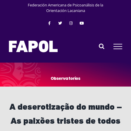
Skip
Federación Americana de Psicoanálisis de la
to
Orientación Lacaniana
content
O
b
s
e
r
v
a
t
o
r
i
o
s
A deserotização do mundo –
As paixões tristes de todos