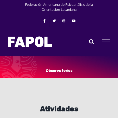
Skip
Federación Americana de Psicoanálisis de la
to
Orientación Lacaniana
content
O
b
s
e
r
v
a
t
o
r
i
o
s
Atividades