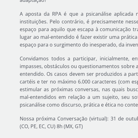
adaptação?
A aposta da RPA é que a psicanálise aplicada 
instituições. Pelo contrário, é precisamente nes
espaço para aquilo que escapa à comunicação tra
lugar ao mal-entendido é fazer existir uma prátic
espaço para o surgimento do inesperado, da invenç
Convidamos todos a participar, inicialmente, e
impasses, obstáculos ou questionamentos sobre a p
entendido. Os casos devem ser produzidos a parti
cartéis e ter no máximo 6.000 caracteres (com esp
estimular as próximas conversas, nas quais busc
mal-entendidos em relação a um sujeito, seu s
psicanálise como discurso, prática e ética no cont
Nossa próxima Conversação (virtual): 31 de out
(CO, PE, EC, CU) 8h (MX, GT)