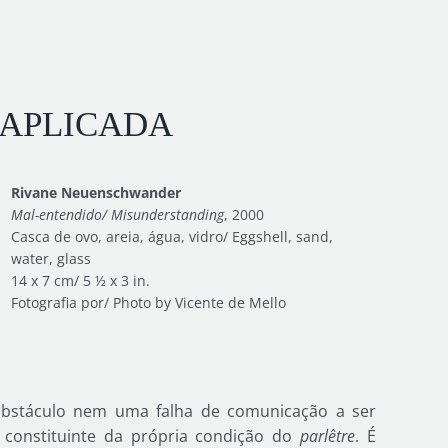
 APLICADA
Rivane Neuenschwander
Mal-entendido/ Misunderstanding
, 2000
Casca de ovo, areia, água, vidro/ Eggshell, sand,
water, glass
14 x 7 cm/ 5 ½ x 3 in.
Fotografia por/ Photo by Vicente de Mello
 obstáculo nem uma falha de comunicação a ser
 constituinte da própria condição do
parlêtre
. É