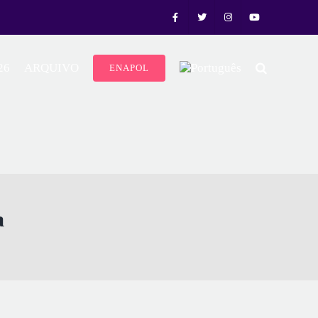
26
ARQUIVO
ENAPOL
a