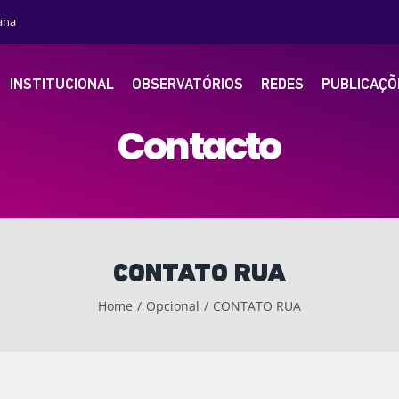
ana
INSTITUCIONAL
OBSERVATÓRIOS
REDES
PUBLICAÇÕ
C
o
n
t
a
c
t
o
CONTATO RUA
Home
Opcional
CONTATO RUA