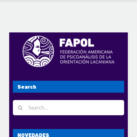
Search
Search
for:
NOVEDADES