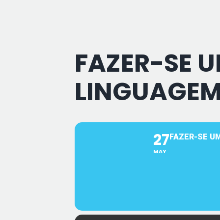
FAZER-SE U
LINGUAGEM
27
FAZER-SE U
MAY