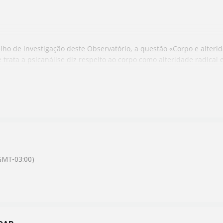
alho de investigação deste Observatório, a questão «Corpo e alteri
 trata a psicanálise diz respeito ao corpo como alteridade radica
perspectiva epistêmica e clínica nos permite abordar o corpo em j
gar e os usos do corpo que imperam na subjetividade e nos laços s
OL/AMP, Departamento Enlaces-ICdeBA) – Paola Salinas (EOL/AMP, p
EBP/AMP, participante do Observatório GBT)
line
(via plataforma Zoom)
 e-mail: observatoriogbtbrasil@gmail.com
GMT-03:00)