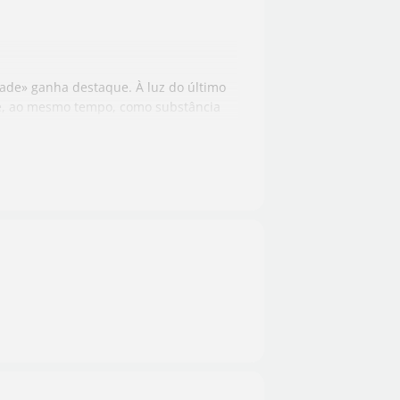
dade» ganha destaque. À luz do último
l e, ao mesmo tempo, como substância
ogo na diversidade de gênero e na
ociais de nossa época?
articipante do Observatório GBT) –