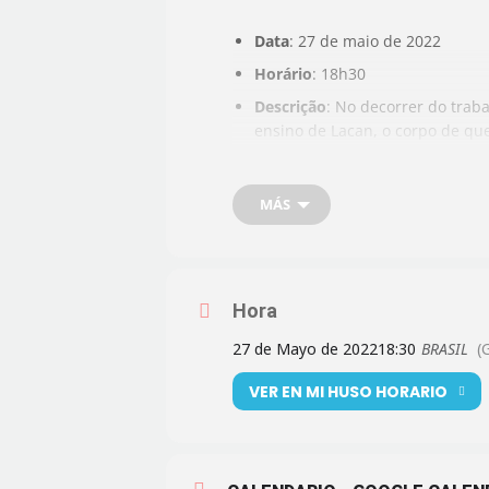
Data
: 27 de maio de 2022
Horário
: 18h30
Descrição
: No decorrer do trab
ensino de Lacan, o corpo de que
que se goza. De que modo essa 
questão trans? Assim como o lu
MÁS
Convidados
: Blanca Sanchéz (E
Coordenação: Cristiane Grillo (
Atividade aberta e gratuita, on
Inscrições
: até 23 de maio pelo
Hora
27 de Mayo de 2022
18:30
BRASIL
(
VER EN MI HUSO HORARIO