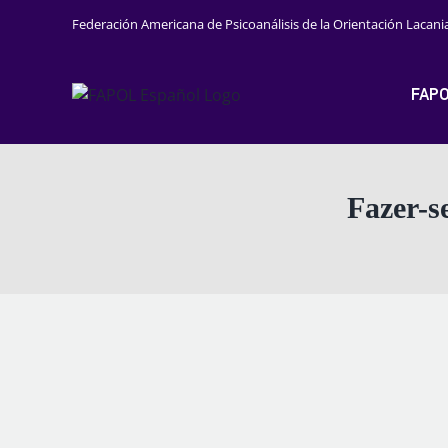
Saltar
Federación Americana de Psicoanálisis de la Orientación Lacani
al
contenido
FAP
Fazer-s