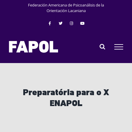
Saltar
Federación Americana de Psicoanálisis de la
al
Orientación Lacaniana
contenido
Preparatória para o X
ENAPOL