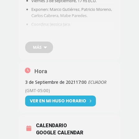
Viernes 3 de septiembre, 17 hs ECU.
Exponen: Marco Gutiérrez, Patricio Moreno,
Carlos Cabrera, Mabe Paredes.
Coordina: Jessica Jara.
Conexión
zoom:
https://us02web.zoom.us/j/83267372
856?
MÁS
pwd=cDJOWkc3N2c0UXJwczNuUUY1R1ZiUT0
9
Inicio de Reunión: 17h00
ID de reunión: 832 6737 2856
Hora
Código de acceso: 206610
3 de Septiembre de 2021
17:00
ECUADOR
(GMT-05:00)
VER EN MI HUSO HORARIO
CALENDARIO
GOOGLE CALENDAR