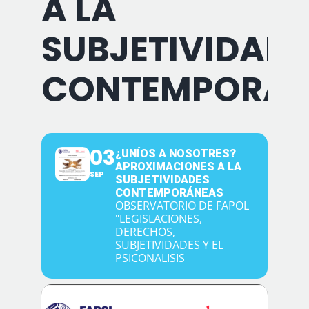
A LA
SUBJETIVIDADE
CONTEMPORÁN
03
¿UNÍOS A NOSOTRES?
APROXIMACIONES A LA
SEP
SUBJETIVIDADES
CONTEMPORÁNEAS
OBSERVATORIO DE FAPOL
"LEGISLACIONES,
DERECHOS,
SUBJETIVIDADES Y EL
PSICONALISIS