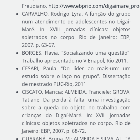
Freudiano.
http://www.ebprio.com/digaimare_pr
CARVALHO, Rodrigo Lyra. A função do grupo
num atendimento de adolescentes no Digaí-
Maré. In: XVIII jornadas clínicas: objetos
soletrados no corpo. Rio de Janeiro: EBP,
2007. p. 63-67.
BORGES, Flavia. “Socializando uma questão”.
Trabalho apresentado no V Enapol, Rio 2011.
CESARI, Paula. “Do líder ao mais-um: um
estudo sobre o laço no grupo”. Dissertação
de mestrado PUC-Rio, 2011
CISCATO, Maricia; ALMEIDA, Franciele; GROVA,
Tatiane. Da perda à falta: uma investigação
sobre a queda do objeto no trabalho com
crianças do Digaí-Maré. In: XVIII jornadas
clínicas: objetos soletrados no corpo. Rio de
Janeiro: EBP, 2007. p. 68-72.
GUARANÁ, Bruna. M.; ALMEIDA E SILVA, A.L. “A