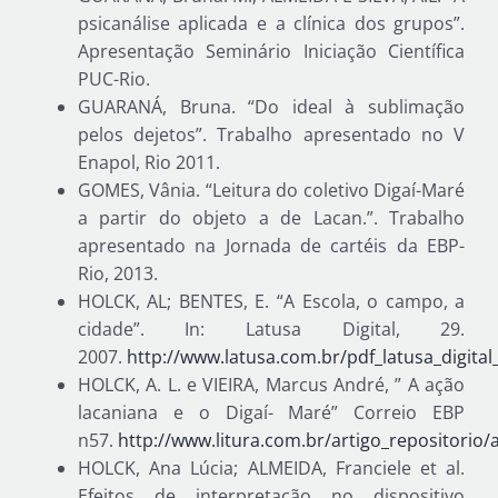
psicanálise aplicada e a clínica dos grupos”.
Apresentação Seminário Iniciação Científica
PUC-Rio.
GUARANÁ, Bruna. “Do ideal à sublimação
pelos dejetos”. Trabalho apresentado no V
Enapol, Rio 2011.
GOMES, Vânia. “Leitura do coletivo Digaí-Maré
a partir do objeto a de Lacan.”. Trabalho
apresentado na Jornada de cartéis da EBP-
Rio, 2013.
HOLCK, AL; BENTES, E. “A Escola, o campo, a
cidade”. In: Latusa Digital, 29.
2007.
http://www.latusa.com.br/pdf_latusa_digital
HOLCK, A. L. e VIEIRA, Marcus André, ” A ação
lacaniana e o Digaí- Maré” Correio EBP
n57.
http://www.litura.com.br/artigo_repositorio
HOLCK, Ana Lúcia; ALMEIDA, Franciele et al.
Efeitos de interpretação no dispositivo