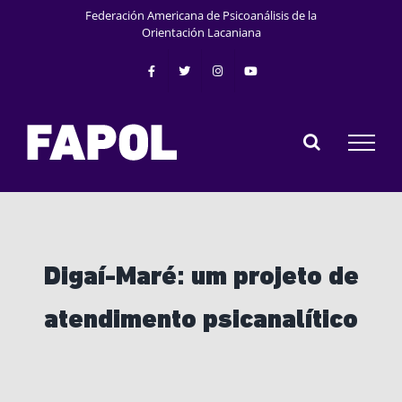
Skip
Federación Americana de Psicoanálisis de la
to
Orientación Lacaniana
content
Digaí-Maré: um projeto de
atendimento psicanalítico