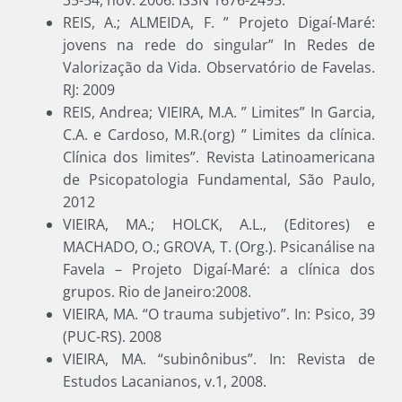
REIS, A.; ALMEIDA, F. ” Projeto Digaí-Maré:
jovens na rede do singular” In Redes de
Valorização da Vida. Observatório de Favelas.
RJ: 2009
REIS, Andrea; VIEIRA, M.A. ” Limites” In Garcia,
C.A. e Cardoso, M.R.(org) ” Limites da clínica.
Clínica dos limites”. Revista Latinoamericana
de Psicopatologia Fundamental, São Paulo,
2012
VIEIRA, MA.; HOLCK, A.L., (Editores) e
MACHADO, O.; GROVA, T. (Org.). Psicanálise na
Favela – Projeto Digaí-Maré: a clínica dos
grupos. Rio de Janeiro:2008.
VIEIRA, MA. “O trauma subjetivo”. In: Psico, 39
(PUC-RS). 2008
VIEIRA, MA. “subinônibus”. In: Revista de
Estudos Lacanianos, v.1, 2008.