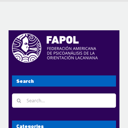
Search
Search
for:
Categories