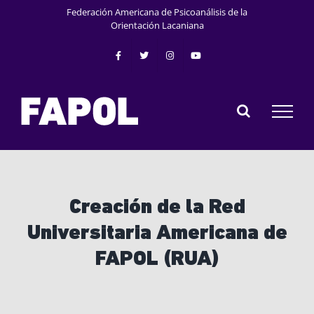
Saltar
Federación Americana de Psicoanálisis de la
al
Orientación Lacaniana
contenido
Creación de la Red
Universitaria Americana de
FAPOL (RUA)