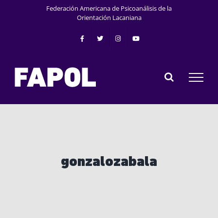
Saltar
Federación Americana de Psicoanálisis de la
al
Orientación Lacaniana
contenido
gonzalozabala