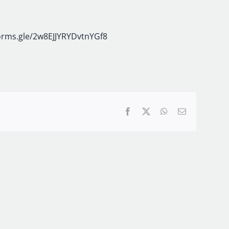
forms.gle/2w8EJJYRYDvtnYGf8
Facebook
X
WhatsApp
Correo
electrónico