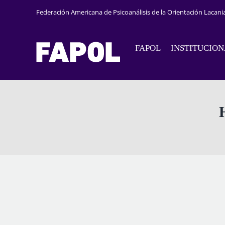
Saltar
Federación Americana de Psicoanálisis de la Orientación Lacani
al
contenido
FAPOL
INSTITUCIO
View
Larger