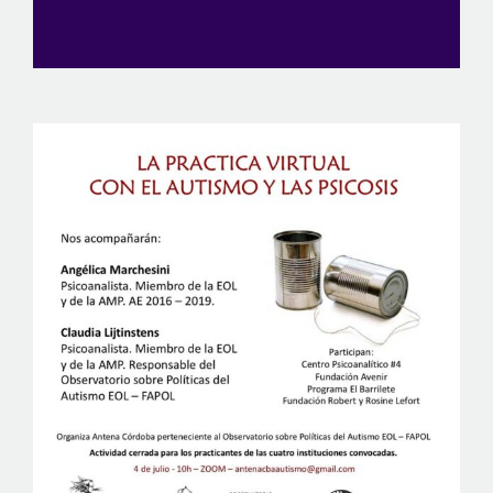
View
Larger
Image