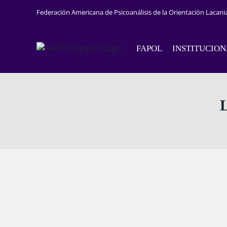
Saltar
Federación Americana de Psicoanálisis de la Orientación Lacani
al
contenido
FAPOL
INSTITUCIO
L
View
Larger