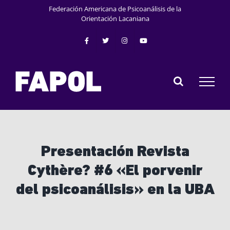
Saltar
Federación Americana de Psicoanálisis de la
al
Orientación Lacaniana
contenido
Presentación Revista
Cythère? #6 «El porvenir
del psicoanálisis» en la UBA