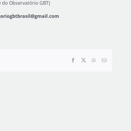
e do Observatório GBT)
atoriogbtbrasil@gmail.com
Facebook
X
WhatsApp
Correo
electrónico