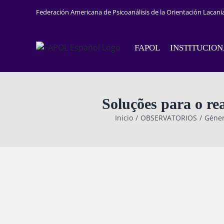
Saltar
Federación Americana de Psicoanálisis de la Orientación Lacani
al
contenido
FAPOL
INSTITUCIO
Soluções para o rea
Inicio
OBSERVATORIOS
Géne
View
Larger