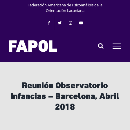
Saltar
Federación Americana de Psicoanálisis de la
al
Orientación Lacaniana
contenido
Reunión Observatorio
Infancias – Barcelona, Abril
2018