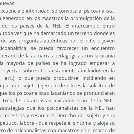
nuevas.
ecuencia e intensidad, se convoca al psicoanalista,
ha generado en los maestros la promulgación de la
 de los países de la NEL. El intercambio entre
do toda vez que ha demarcado un terreno donde es
, de sus preguntas auténticas por el niño o joven
sicoanalítica, se pueda favorecer un encuentro
iberado de las amarras pedagógicas con la tiranía
 la mayoría de países se ha logrado empezar a
proyectar sobre otros estamentos incluidos en la
al, etc.) lo que pueda producirse, incidiendo en
para un sujeto (ejemplo de ello es la solicitud de
ue los psicoanalistas lacanianos se pronunciaran
 Tres de los analistas invitados eran de la NEL).
strategias que los psicoanalistas de la NEL han
maestros y resarcir el Derecho del sujeto y sus
apéutico, laboral- que respete el síntoma y aloje su
ntro de psicoanalistas con maestros en el marco de