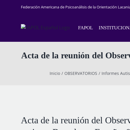
Saltar
Federación Americana de Psicoanálisis de la Orientación Lacani
al
contenido
FAPOL
INSTITUCIO
Acta de la reunión del Observ
Inicio
OBSERVATORIOS
Informes Auti
Acta de la reunión del Observ