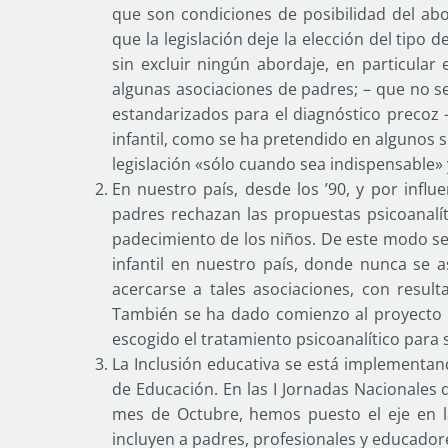
que son condiciones de posibilidad del abor
que la legislación deje la elección del tipo d
sin excluir ningún abordaje, en particular
algunas asociaciones de padres; – que no se
estandarizados para el diagnóstico precoz
infantil, como se ha pretendido en algunos s
legislación «sólo cuando sea indispensable
En nuestro país, desde los ’90, y por infl
padres rechazan las propuestas psicoanalí
padecimiento de los niños. De este modo se 
infantil en nuestro país, donde nunca se a
acercarse a tales asociaciones, con resu
También se ha dado comienzo al proyecto 
escogido el tratamiento psicoanalítico para s
La Inclusión educativa se está implementand
de Educación. En las I Jornadas Nacionales
mes de Octubre, hemos puesto el eje en la
incluyen a padres, profesionales y educador