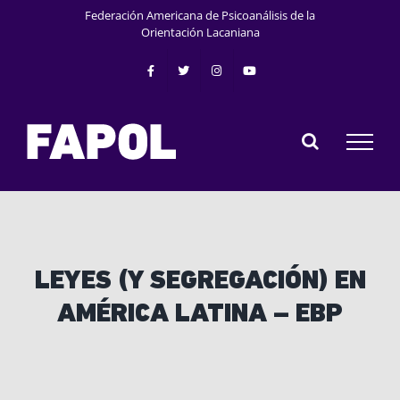
Saltar
Federación Americana de Psicoanálisis de la
al
Orientación Lacaniana
contenido
LEYES (Y SEGREGACIÓN) EN
AMÉRICA LATINA – EBP