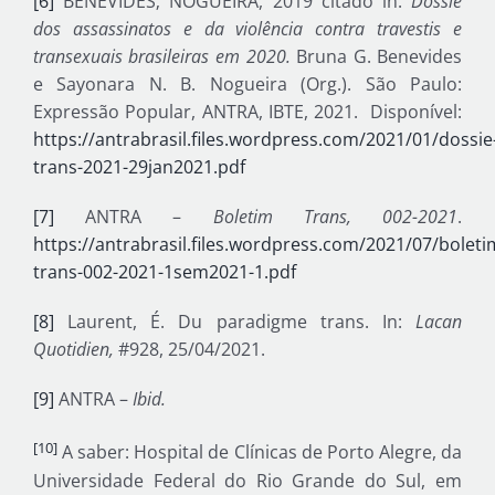
[6]
BENEVIDES; NOGUEIRA, 2019 citado in:
Dossiê
dos assassinatos e da violência contra travestis e
transexuais brasileiras em 2020.
Bruna G. Benevides
e Sayonara N. B. Nogueira (Org.). São Paulo:
Expressão Popular, ANTRA, IBTE, 2021. Disponível:
https://antrabrasil.files.wordpress.com/2021/01/dossie
trans-2021-29jan2021.pdf
[7]
ANTRA –
Boletim Trans, 002-2021
.
https://antrabrasil.files.wordpress.com/2021/07/boleti
trans-002-2021-1sem2021-1.pdf
[8]
Laurent, É. Du paradigme trans. In:
Lacan
Quotidien,
#928, 25/04/2021.
[9]
ANTRA –
Ibid.
[10]
A saber: Hospital de Clínicas de Porto Alegre, da
Universidade Federal do Rio Grande do Sul, em