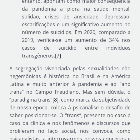
entanto, apontam como maior consequência
da pandemia a piora na saúde mental:
solidão, crises de ansiedade, depressão,
escarificações e um significativo aumento no
número de suicídios. Em 2020, comparado a
2019, verifica-se um aumento de 34% nos
casos de suicídio entre indivíduos
transgêneros.
[7]
A segregação vivenciada pelas sexualidades não
hegemônicas é histórica no Brasil e na América
Latina e muito anterior à pandemia e ao “ano
trans” no Campo Freudiano. Mas sem dúvida, o
“paradigma trans”
[8]
, como marca da subjetividade
de nossa época, coloca à psicanálise o desafio de
saber posicionar-se. O “trans”, presente no caso a
caso da clínica e nos fenômenos e discursos que
proliferam no laço social, nos convoca, como
psicanalistas, a interrogarmos nossos conceitos e